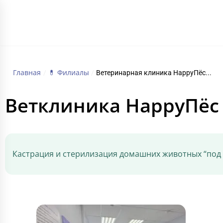
ГЛАВНАЯ
Главная
💊 Филиалы
/
/
Ветеринарная клиника HappyПёс...
Ветклиника HappyПёс
Кастрация и стерилизация домашних животных “под к