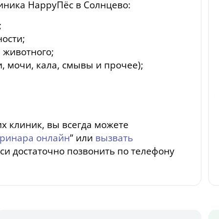
иника HappyПёс в Солнцево:
;
ости;
 животного;
, мочи, кала, смывы и прочее);
х клиник, вы всегда можете
еринара онлайн
” или
вызвать
иси достаточно позвонить по телефону