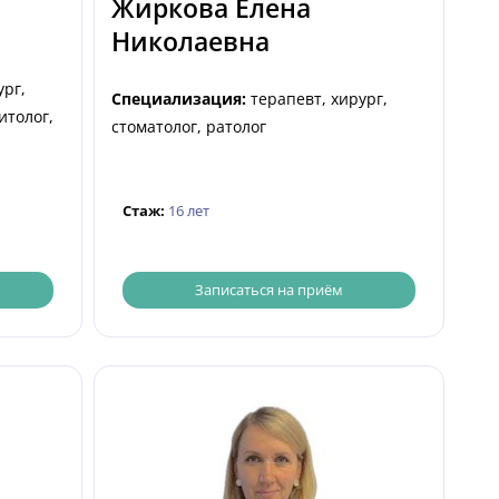
Жиркова Елена
Николаевна
ург,
Специализация:
терапевт, хирург,
итолог,
стоматолог, ратолог
Стаж:
16 лет
Записаться на приём