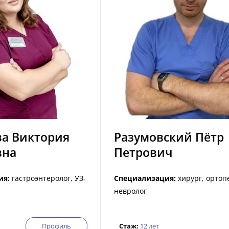
ва Виктория
Разумовский Пётр
вна
Петрович
ия:
гастроэнтеролог, УЗ-
Специализация:
хирург, ортоп
невролог
Профиль
Стаж:
12 лет