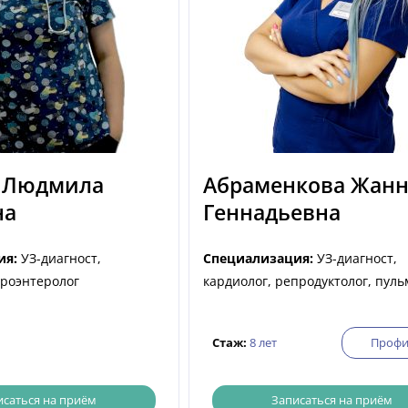
 Людмила
Абраменкова Жанн
на
Геннадьевна
ия:
УЗ-диагност,
Специализация:
УЗ-диагност,
троэнтеролог
кардиолог, репродуктолог, пул
Стаж:
8 лет
Профи
исаться на приём
Записаться на приём