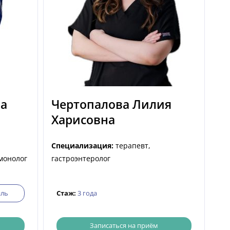
а
Чертопалова Лилия
Харисовна
Специализация:
терапевт,
ьмонолог
гастроэнтеролог
ль
Стаж:
3 года
Записаться на приём