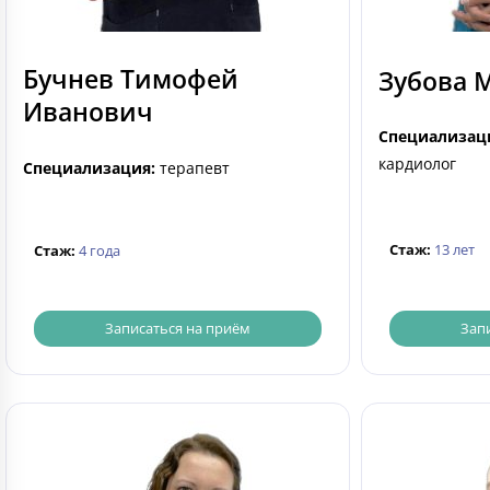
Бучнев Тимофей
Зубова 
Иванович
Специализац
кардиолог
Специализация:
терапевт
Стаж:
13 лет
Стаж:
4 года
Записаться на приём
Зап