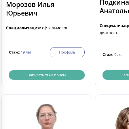
Подкина
Морозов Илья
Анатоль
Юрьевич
Специализац
Специализация:
офтальмолог
диагност
Стаж:
19 лет
Профиль
Стаж:
9 лет
Записаться на приём
Зап