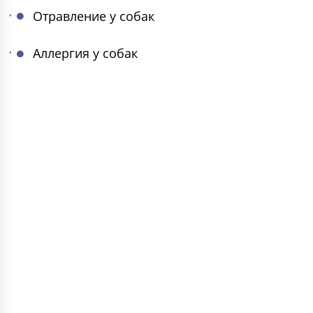
Отравление у собак
Аллергия у собак
ИНФОРМАЦИЯ
СТАТЬИ
🏥 Главная
🐈 К
💊 Филиалы
🦮 С
🩺 Услуги
🦫 Г
🧾 Цены
🦎 Р
🧑‍⚕️ Специалисты
🦜 П