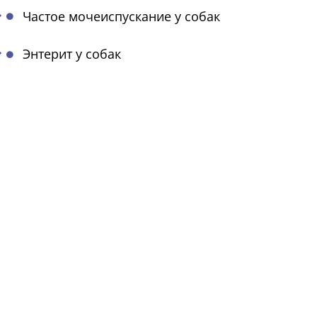
Частое мочеиспускание у собак
Энтерит у собак
УСЛУГИ
ошки
🧑 Терапия
обаки
👨 Хирургия
рызуны
🦷 Стоматология
ептилии
🔬 Анализы
тицы
🩻 Диагностика