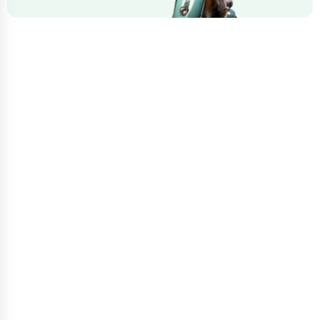
ИНФОРМАЦИЯ
🏥 Главная
💊 Филиалы
🩺 Услуги
🧾 Цены
🧑‍⚕️ Специалисты
📆 График работы
🎉 Акции и скидки