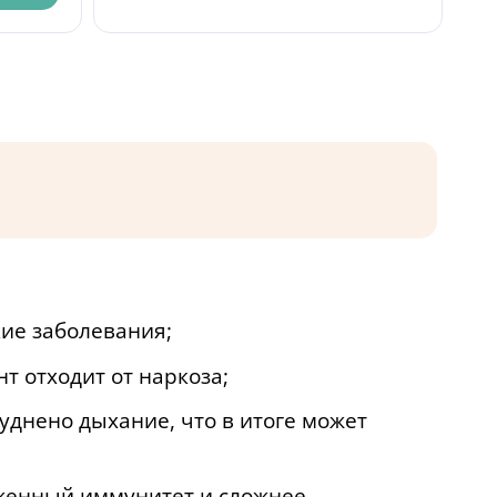
ие заболевания;
 отходит от наркоза;
днено дыхание, что в итоге может
иженный иммунитет и сложнее