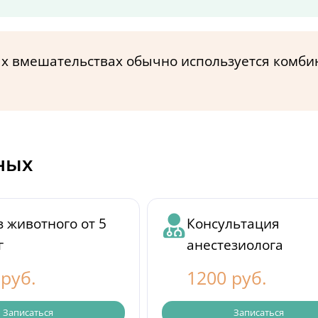
х вмешательствах обычно используется комби
ных
 животного от 5
Консультация
г
анестезиолога
 руб.
1200 руб.
Записаться
Записаться