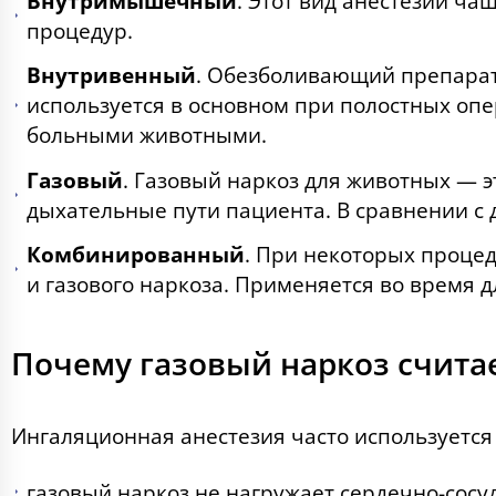
Внутримышечный
.
Этот вид анестезии ча
процедур.
Внутривенный
.
Обезболивающий препарат 
используется в основном при полостных опе
больными животными.
Газовый
.
Газовый наркоз для животных — э
дыхательные пути пациента. В сравнении с
Комбинированный
.
При некоторых процед
и газового наркоза. Применяется во время 
Почему газовый наркоз считае
Ингаляционная анестезия часто используется
газовый наркоз не нагружает сердечно-сосу