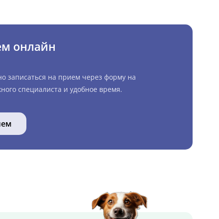
ем онлайн
но записаться на прием через форму на
ного специалиста и удобное время.
ием