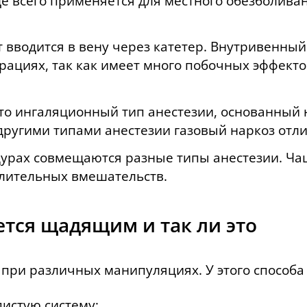
ще всего применяется для местного обезболива
вводится в вену через катетер. Внутривенный
рациях, так как имеет много побочных эффект
то ингаляционный тип анестезии, основанный 
 другими типами анестезии газовый наркоз отл
урах совмещаются разные типы анестезии. Чащ
длительных вмешательств.
тся щадящим и так ли это
 при различных манипуляциях. У этого способа
дистую систему;