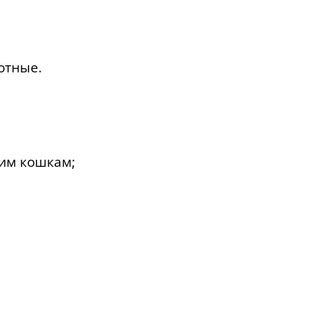
отные.
им кошкам;