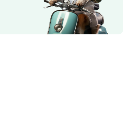
КОНТАКТЫ
☎
+7 (495) 032-70-77
📬
info@hp.vet
Записаться на приём