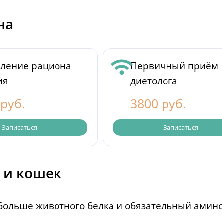
на
вление рациона
Первичный приём
ия
диетолога
 руб.
3800 руб.
Записаться
Записаться
 и кошек
больше животного белка и обязательный амино