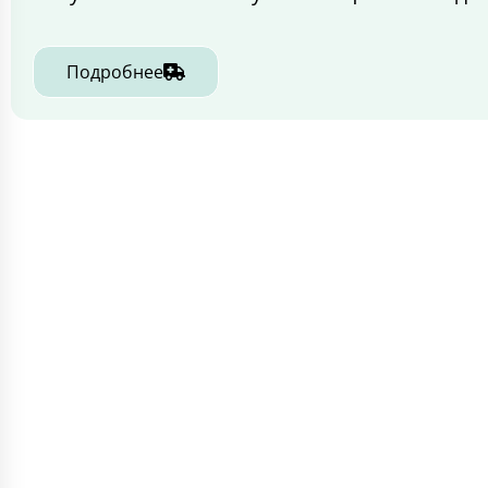
Подробнее
ИНФОРМАЦИЯ
СТАТЬИ
🏥 Главная
🐈 К
💊 Филиалы
🦮 С
🩺 Услуги
🦫 Г
🧾 Цены
🦎 Р
🧑‍⚕️ Специалисты
🦜 П