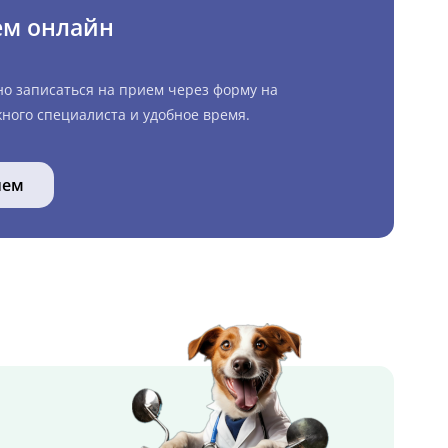
ем онлайн
но записаться на прием через форму на
ного специалиста и удобное время.
ием