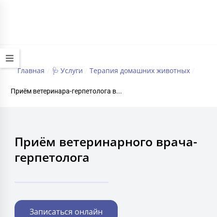
+7 (495) 032-70-77
работаем круглосуточно
Главная
🩺 Услуги
Терапия домашних животных‍
/
/
/
Приём ветеринара-герпетолога в...
Приём ветеринарного врача-
герпетолога
Записаться онлайн