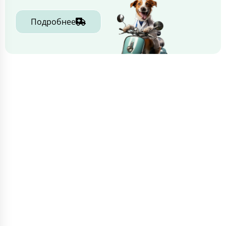
Подробнее
ИНФОРМАЦИЯ
🏥 Главная
💊 Филиалы
🩺 Услуги
🧾 Цены
🧑‍⚕️ Специалисты