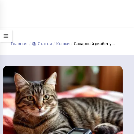
+7 (495) 032-70-77
работаем круглосуточно
Главная
📚 Статьи
Кошки
/
/
/
Сахарный диабет у...