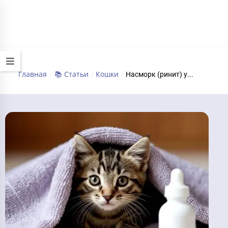
+7 (495) 032-70-77
работаем круглосуточно
Главная
📚 Статьи
Кошки
/
/
/
Насморк (ринит) у...