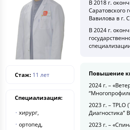
В 2018 г. око
Саратовского г
Вавилова в г.
В 2024 г. око
государственно
специализации
Повышение к
Стаж:
11 лет
2024 г. – «Ве
“Многопрофиль
Специализация:
2023 г. – TPLO 
хирург,
Диагностика” B
ортопед,
2023 г. – «Спи