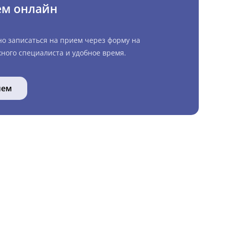
ем онлайн
но записаться на прием через форму на
ного специалиста и удобное время.
ием
КОНТАКТЫ
☎
+7 (495) 032-70-77
📬
info@hp.vet