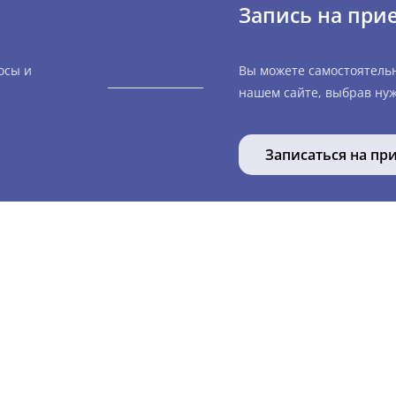
Запись на при
осы и
Вы можете самостоятель
нашем сайте, выбрав нуж
Записаться на пр
УСЛУГИ
ошки
🧑 Терапия
обаки
👨 Хирургия