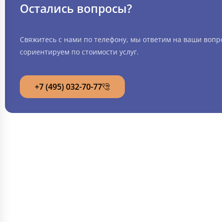
Остались вопросы?
Свяжитесь с нами по телефону, мы ответим на ваши вопр
сориентируем по стоимости услуг.
+7 (495) 032-70-77
ИНФОРМАЦИЯ
СТАТЬИ
🏥 Главная
🐈 К
💊 Филиалы
🦮 С