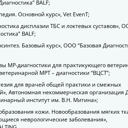
Диагностика” BALF;
опедия. Основной курс», Vet EvenT;
гностика дисплазии ТБС и локтевых суставов», 
остика” BALF;
еосинтез. Базовый курс», ООО “Базовая Диагност
новы МР-диагностики для практикующего ветери
ветеринарной МРТ – диагностики “ВЦСТ”;
стезия для врачей общей практики и смежных
й», Автономная некоммерческая организация
инарный институт им. В.Н. Митина»;
ообразования кожи. Новообразования мягких тк
ющиеся неврологические заболевания»,
LTING.