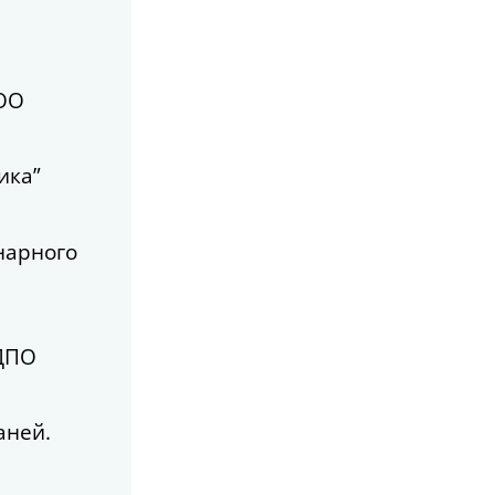
ООО
ика”
нарного
 ДПО
аней.